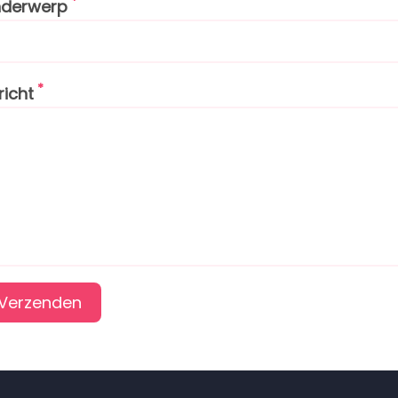
derwerp
richt