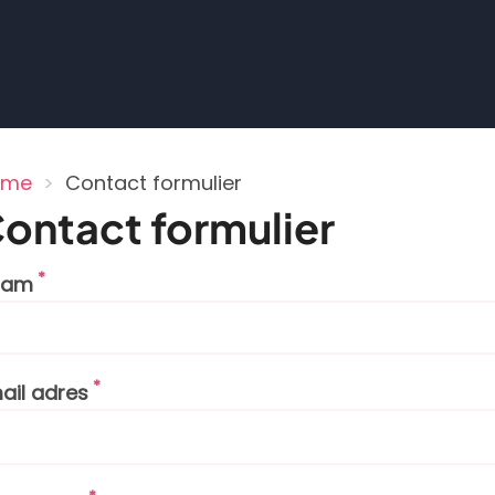
ome
Contact formulier
ruimelpad
ontact formulier
aam
ail adres